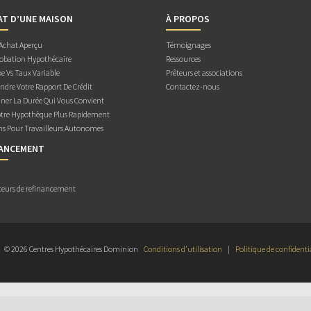
AT D’UNE MAISON
À PROPOS
 Achat Aperçu
Témoignages
obation Hypothécaire
Ressources
e Vs Taux Variable
Prêteurs et associations
dre Votre Rapport De Crédit
Contactez-nous
ner La Durée Qui Vous Convient
otre Hypothèque Plus Rapidement
ns Pour Travailleurs Autonomes
NANCEMENT
teurs de refinancement
© 2026 Centres Hypothécaires Dominion
Conditions d’utilisation
|
Politique de confidenti