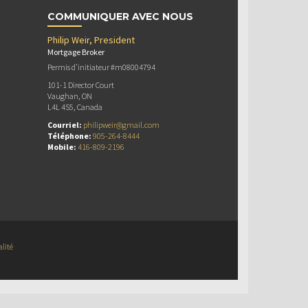
COMMUNIQUER AVEC NOUS
Philip Weir, President
Mortgage Broker
Permis d’initiateur #m08004794
101-1 Director Court
Vaughan, ON
L4L 4S5, Canada
Courriel:
philipweir@gmail.com
Téléphone:
905-264-8444
Mobile:
416-809-2196
alité