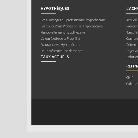
HYPOTHÈQUES
L’ACH
Les avantages du professionnel hypothécaire
Accueil
Les Coûts D’un Professionnel Hypothécaire
Préappr
Renouvellement hypothécaire
Taux Fix
Valeur Nette de la Propriété
Compren
Assurance vie Hypothécaire
Détermi
Pour présenter une demande
Payer V
TAUX ACTUELS
Solutio
REFI
CHIP
Calcula