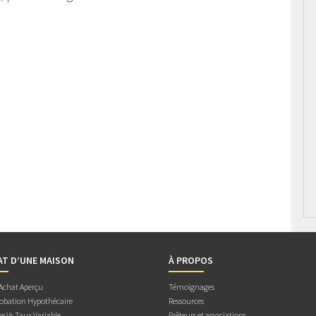
AT D’UNE MAISON
À PROPOS
 Achat Aperçu
Témoignages
obation Hypothécaire
Ressources
e Vs Taux Variable
Prêteurs et associations