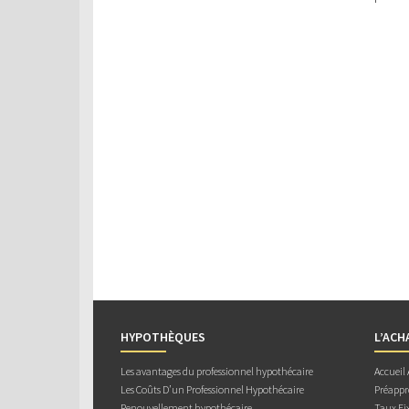
HYPOTHÈQUES
L’ACH
Les avantages du professionnel hypothécaire
Accueil
Les Coûts D’un Professionnel Hypothécaire
Préappr
Renouvellement hypothécaire
Taux Fix