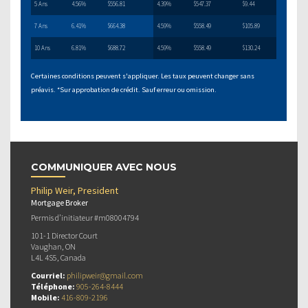
5 Ans
4.56%
$556.81
4.39%
$547.37
$9.44
7 Ans
6.41%
$664.38
4.59%
$558.49
$105.89
10 Ans
6.81%
$688.72
4.59%
$558.49
$130.24
Certaines conditions peuvent s'appliquer. Les taux peuvent changer sans
préavis. *Sur approbation de crédit. Sauf erreur ou omission.
COMMUNIQUER AVEC NOUS
Philip Weir, President
Mortgage Broker
Permis d’initiateur #m08004794
101-1 Director Court
Vaughan, ON
L4L 4S5, Canada
Courriel:
philipweir@gmail.com
Téléphone:
905-264-8444
Mobile:
416-809-2196