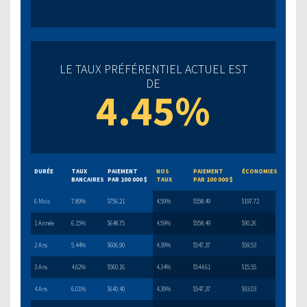
LE TAUX PRÉFÉRENTIEL ACTUEL EST
DE
4.45%
DURÉE
TAUX
PAIEMENT
NOS
PAIEMENT
ÉCONOMIES
BANCAIRES
PAR 100 000 $
TAUX
PAR 100 000 $
6 Mois
7.89%
$756.21
4.59%
$558.49
$197.72
1 Année
6.15%
$648.75
4.59%
$558.49
$90.26
2 Ans
5.44%
$606.90
4.39%
$547.37
$59.53
3 Ans
4.62%
$560.16
4.34%
$544.61
$15.55
4 Ans
6.01%
$640.40
4.39%
$547.37
$93.03